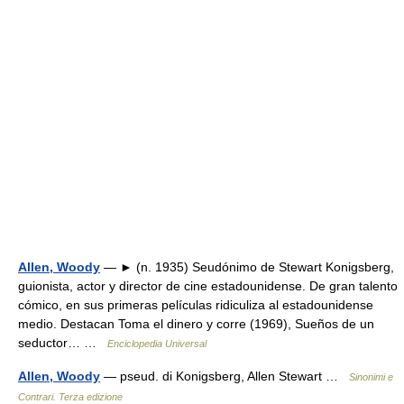
Allen, Woody
— ► (n. 1935) Seudónimo de Stewart Konigsberg,
guionista, actor y director de cine estadounidense. De gran talento
cómico, en sus primeras películas ridiculiza al estadounidense
medio. Destacan Toma el dinero y corre (1969), Sueños de un
seductor… …
Enciclopedia Universal
Allen, Woody
— pseud. di Konigsberg, Allen Stewart …
Sinonimi e
Contrari. Terza edizione