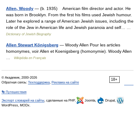
Allen, Woody
— (b. 1935) American film director and actor. He
was born in Brooklyn. From the first his films used Jewish humour.
Later he explored a range of American Jewish issues, including the
role of the Jew in American life and Jewish paranoia and self… …
Dictionary of Jewish Biography
Allen Stewart Königsberg
— Woody Allen Pour les articles
homonymes, voir Allen et Koenigsberg (homonymie). Woody Allen
…
Wikipédia en Français
© Академик, 2000-2026
18+
Обратная связь:
Техподдержка
,
Реклама на сайте
👣 Путешествия
Экспорт словарей на сайты
, сделанные на PHP,
Joomla,
Drupal,
WordPress, MODx.