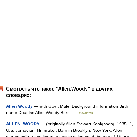
Смотреть что такое "Allen,Woody" в других
словарях:
Allen Woody
— with Gov t Mule. Background information Birth
name Douglas Allen Woody Born …
Wikipedia
ALLEN, WOODY
— (originally Allen Stewart Konigsberg; 1935– ),
U.S. comedian, filmmaker. Born in Brooklyn, New York, Allen
started selling one liners to gossip columns at the age of 15. He