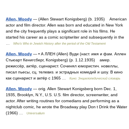
Allen, Woody
— (Allen Stewart Konigsberg) (b. 1935) American
actor and film director. Allen was born and educated in New York
and the city frequently plays a significant role in his films. He
started his career as a comic scriptwriter and subsequently in the
…
Who’s Who in Jewish History after the period of the Old Testament
Allen, Woody
— • А ЛЛЕН (Allen) Вуди (наст. имя и фам. Аллен
Стьюарт Кенигсберг, Konigsberg) (p. 1.12.1935) амер.
режиссёр, актёр, сценарист. Сочинял юмористич. новеллы,
писал пьесы, сц. телевиз. и эстрадных комедий и шоу. В кино
как сценарист и актёр с 1965 …
Кино: Энциклопедический словарь
Allen, Woody
— orig. Allen Stewart Konigsberg born Dec. 1,
1935, Brooklyn, N.Y., U.S. U.S. film director, screenwriter, and
actor. After writing routines for comedians and performing as a
nightclub comic, he wrote the Broadway play Don t Drink the Water
(1966) …
Universalium